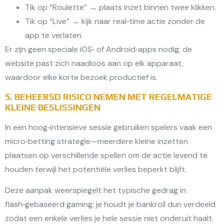
Tik op “Roulette” → plaats inzet binnen twee klikken.
Tik op “Live” → kijk naar real‑time actie zonder de
app te verlaten.
Er zijn geen speciale iOS‑ of Android‑apps nodig; de
website past zich naadloos aan op elk apparaat,
waardoor elke korte bezoek productief is.
5. BEHEERSD RISICO NEMEN MET REGELMATIGE
KLEINE BESLISSINGEN
In een hoog‑intensieve sessie gebruiken spelers vaak een
micro‑betting strategie—meerdere kleine inzetten
plaatsen op verschillende spellen om de actie levend te
houden terwijl het potentiële verlies beperkt blijft.
Deze aanpak weerspiegelt het typische gedrag in
flash‑gebaseerd gaming: je houdt je bankroll dun verdeeld
zodat een enkele verlies je hele sessie niet onderuit haalt.