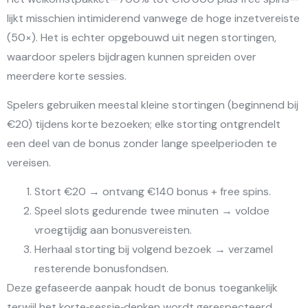
lijkt misschien intimiderend vanwege de hoge inzetvereiste
(50×). Het is echter opgebouwd uit negen stortingen,
waardoor spelers bijdragen kunnen spreiden over
meerdere korte sessies.
Spelers gebruiken meestal kleine stortingen (beginnend bij
€20) tijdens korte bezoeken; elke storting ontgrendelt
een deel van de bonus zonder lange speelperioden te
vereisen.
Stort €20 → ontvang €140 bonus + free spins.
Speel slots gedurende twee minuten → voldoe
vroegtijdig aan bonusvereisten.
Herhaal storting bij volgend bezoek → verzamel
resterende bonusfondsen.
Deze gefaseerde aanpak houdt de bonus toegankelijk
terwijl het korte‑sessie‑denken wordt gerespecteerd.