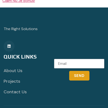
Claim Nu Je Bonus!
The Right Solutions
QUICK LINKS
About Us
SEND
Projects
Contact Us