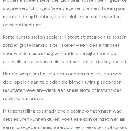
Moderne spelers bevinden zich vaak tussen werk, gezin of
sociale verplichtingen. Voor degenen die slechts een paar
minuten de tijd hebben, is de belofte van snelle winsten
onweerstaanbaar.
Korte bursts stellen spelers in staat strategieën te testen
zonder grote bankrolls te riskeren—een ideale mindset
voor wie de risico’s laag wil houden, terwijl ze toch de
adrenalinerush ervaren die komt van een plotselinge winst.
Het ontwerp van het platform ondersteunt dit patroon
door spellen aan te bieden die binnen twintig seconden
resultaten leveren—denk aan snelle slots of instant‑bet
roulette‑varianten.
In tegenstelling tot traditionele casino‑omgevingen waar
sessies uren kunnen duren, voelt elke spin of inzet hier als
een micro‑gebeurtenis, waardoor een reeks wins of losses