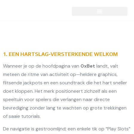
QUICK‑HIT SLOTS
EN SNELLE
ROULETTE‑SENSAT
1. EEN HARTSLAG‑VERSTERKENDE WELKOM
Wanneer je op de hoofdpagina van
0xBet
landt, valt
meteen de ritme van activiteit op—heldere graphics,
flitsende jackpots en een soundtrack die het hart sneller
doet kloppen. Het merk positioneert zichzelf als een
speeltuin voor spelers die verlangen naar directe
bevrediging zonder lang te wachten op grote trekkingen
of saaie tutorials.
De navigatie is gestroomlijnd; een enkele tik op “Play Slots”