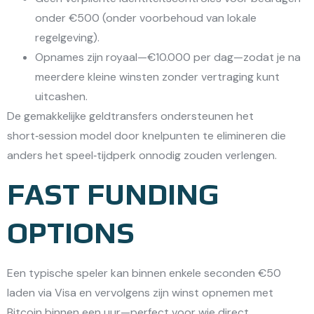
onder €500 (onder voorbehoud van lokale
regelgeving).
Opnames zijn royaal—€10.000 per dag—zodat je na
meerdere kleine winsten zonder vertraging kunt
uitcashen.
De gemakkelijke geldtransfers ondersteunen het
short‑session model door knelpunten te elimineren die
anders het speel‑tijdperk onnodig zouden verlengen.
FAST FUNDING
OPTIONS
Een typische speler kan binnen enkele seconden €50
laden via Visa en vervolgens zijn winst opnemen met
Bitcoin binnen een uur—perfect voor wie direct