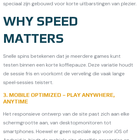
speciaal zijn gebouwd voor korte uitbarstingen van plezier.
WHY SPEED
MATTERS
Snelle spins betekenen dat je meerdere games kunt
testen binnen een korte koffiepauze. Deze variatie houdt
de sessie fris en voorkomt de verveling die vaak lange
speel‑sessies teistert.
3. MOBILE OPTIMIZED – PLAY ANYWHERE,
ANYTIME
Het responsieve ontwerp van de site past zich aan elke
schermgrootte aan, van desktopmonitoren tot
smartphones. Hoewel er geen speciale app voor iOS of