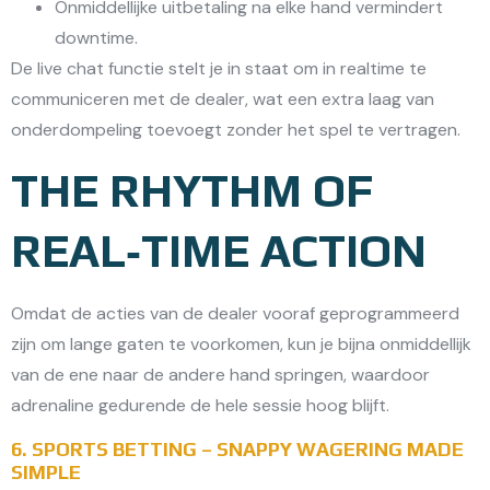
Onmiddellijke uitbetaling na elke hand vermindert
downtime.
De live chat functie stelt je in staat om in realtime te
communiceren met de dealer, wat een extra laag van
onderdompeling toevoegt zonder het spel te vertragen.
THE RHYTHM OF
REAL‑TIME ACTION
Omdat de acties van de dealer vooraf geprogrammeerd
zijn om lange gaten te voorkomen, kun je bijna onmiddellijk
van de ene naar de andere hand springen, waardoor
adrenaline gedurende de hele sessie hoog blijft.
6. SPORTS BETTING – SNAPPY WAGERING MADE
SIMPLE