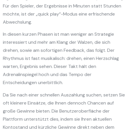
Für den Spieler, der Ergebnisse in Minuten statt Stunden
möchte, ist der „quick play“-Modus eine erfrischende
Abwechslung.
In diesen kurzen Phasen ist man weniger an Strategie
interessiert und mehr am Klang der Walzen, die sich
drehen, sowie am sofortigen Feedback, das folgt. Der
Rhythmus ist fast musikalisch: drehen, einen Herzschlag
warten, Ergebnis sehen. Dieser Takt hält den
Adrenalinspiegel hoch und das Tempo der
Entscheidungen unerbittlich.
Da Sie nach einer schnellen Auszahlung suchen, setzen Sie
oft kleinere Einsätze, die Ihnen dennoch Chancen auf
große Gewinne bieten. Die Benutzeroberfläche der
Plattform unterstützt dies, indem sie Ihren aktuellen
Kontostand und kürzliche Gewinne direkt neben dem