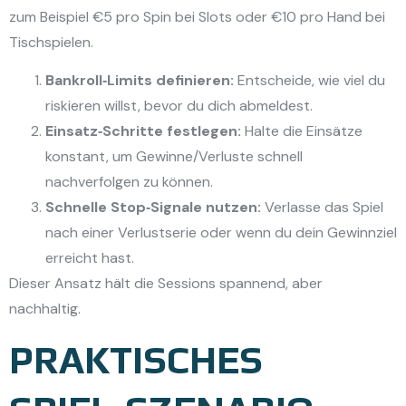
zum Beispiel €5 pro Spin bei Slots oder €10 pro Hand bei
Tischspielen.
Bankroll‑Limits definieren:
Entscheide, wie viel du
riskieren willst, bevor du dich abmeldest.
Einsatz‑Schritte festlegen:
Halte die Einsätze
konstant, um Gewinne/Verluste schnell
nachverfolgen zu können.
Schnelle Stop‑Signale nutzen:
Verlasse das Spiel
nach einer Verlustserie oder wenn du dein Gewinnziel
erreicht hast.
Dieser Ansatz hält die Sessions spannend, aber
nachhaltig.
PRAKTISCHES