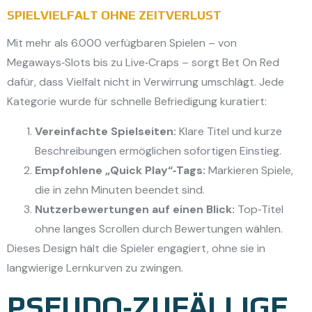
SPIELVIELFALT OHNE ZEITVERLUST
Mit mehr als 6.000 verfügbaren Spielen – von
Megaways‑Slots bis zu Live‑Craps – sorgt Bet On Red
dafür, dass Vielfalt nicht in Verwirrung umschlägt. Jede
Kategorie wurde für schnelle Befriedigung kuratiert:
Vereinfachte Spielseiten:
Klare Titel und kurze
Beschreibungen ermöglichen sofortigen Einstieg.
Empfohlene „Quick Play“‑Tags:
Markieren Spiele,
die in zehn Minuten beendet sind.
Nutzerbewertungen auf einen Blick:
Top‑Titel
ohne langes Scrollen durch Bewertungen wählen.
Dieses Design hält die Spieler engagiert, ohne sie in
langwierige Lernkurven zu zwingen.
PSEUDO‑ZUFÄLLIGE