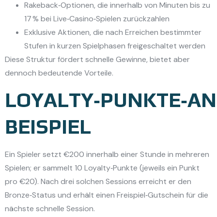
Rakeback‑Optionen, die innerhalb von Minuten bis zu
17 % bei Live‑Casino‑Spielen zurückzahlen
Exklusive Aktionen, die nach Erreichen bestimmter
Stufen in kurzen Spielphasen freigeschaltet werden
Diese Struktur fördert schnelle Gewinne, bietet aber
dennoch bedeutende Vorteile.
LOYALTY‑PUNKTE‑A
BEISPIEL
Ein Spieler setzt €200 innerhalb einer Stunde in mehreren
Spielen; er sammelt 10 Loyalty‑Punkte (jeweils ein Punkt
pro €20). Nach drei solchen Sessions erreicht er den
Bronze‑Status und erhält einen Freispiel‑Gutschein für die
nächste schnelle Session.