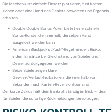
Die Mechanik ist einfach: Einsatz platzieren, fünf Karten
ziehen oder eine Hand des Dealers abwarten und Ergebnis
erhalten.
Double Double Bonus Poker bietet eine schnelle
Bonus‑Runde, die innerhalb derselben Hand
ausgelöst werden kann
American Blackjack’s „Push“‑Regel mindert Risiko,
indem Einsätze bei Gleichstand von Spieler und
Dealer zurückgegeben werden
Beide Spiele zeigen klare
Gewinn‑/Verlust‑Indikatoren, die innerhalb von
Sekunden nach Karten‑Revel sichtbar sind
Der kurze Zyklus hält dein Bankroll ständig im Blick – ideal
für Spieler, die sofortige Rückmeldungen bevorzugen.