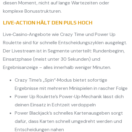
diesen Moment, nicht auf lange Wartezeiten oder
komplexe Bonusstrukturen.
LIVE‑ACTION HÄLT DEN PULS HOCH
Live‑Casino‑Angebote wie Crazy Time und Power Up
Roulette sind für schnelle Entscheidungszyklen ausgelegt.
Der Livestream ist in Segmente unterteilt: Rundenbeginn,
Einsatzphase (meist unter 30 Sekunden) und
Ergebnisanzeige – alles innerhalb weniger Minuten.
Crazy Time’s „Spin“‑Modus bietet sofortige
Ergebnisse mit mehreren Minispielen in rascher Folge
Power Up Roulette’s Power‑Up‑Mechanik lässt dich
deinen Einsatz in Echtzeit verdoppeln
Power Blackjack’s schnelles Kartenausgeben sorgt
dafür, dass Karten schnell umgedreht werden und
Entscheidungen nahen