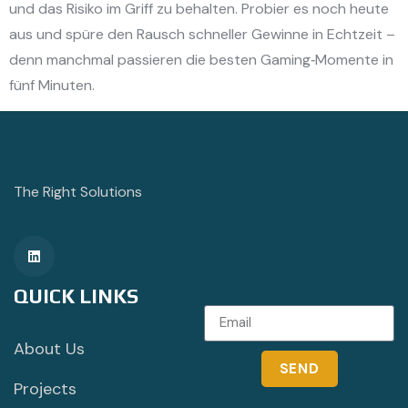
und das Risiko im Griff zu behalten. Probier es noch heute
aus und spüre den Rausch schneller Gewinne in Echtzeit –
denn manchmal passieren die besten Gaming‑Momente in
fünf Minuten.
The Right Solutions
QUICK LINKS
About Us
SEND
Projects