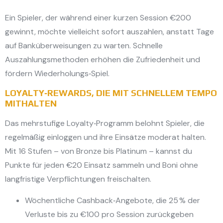
Ein Spieler, der während einer kurzen Session €200
gewinnt, möchte vielleicht sofort auszahlen, anstatt Tage
auf Banküberweisungen zu warten. Schnelle
Auszahlungsmethoden erhöhen die Zufriedenheit und
fördern Wiederholungs‑Spiel.
LOYALTY‑REWARDS, DIE MIT SCHNELLEM TEMPO
MITHALTEN
Das mehrstufige Loyalty‑Programm belohnt Spieler, die
regelmäßig einloggen und ihre Einsätze moderat halten.
Mit 16 Stufen – von Bronze bis Platinum – kannst du
Punkte für jeden €20 Einsatz sammeln und Boni ohne
langfristige Verpflichtungen freischalten.
Wöchentliche Cashback‑Angebote, die 25 % der
Verluste bis zu €100 pro Session zurückgeben