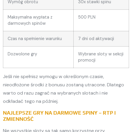
Wymóg obrotu
30x stawki spinu
Maksymalna wypłata z
500 PLN
darmowych spinów
Czas na spełnienie warunku
7 dni od aktywacji
Dozwolone gry
Wybrane sloty w sekcji
promocji
Jeśli nie spełnisz wymogu w określonym czasie,
nieodłożone środki z bonusu zostaną utracone. Dlatego
warto od razu zagrać na wybranych slotach i nie
odkładać tego na później.
NAJLEPSZE GRY NA DARMOWE SPINY – RTP I
ZMIENNOŚĆ
Nie wszystkie sloty są tak samo korzystne przy