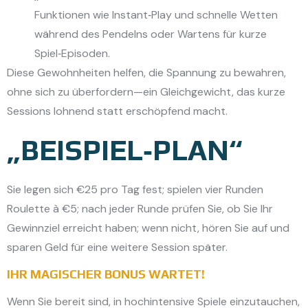
Funktionen wie Instant‑Play und schnelle Wetten
während des Pendelns oder Wartens für kurze
Spiel‑Episoden.
Diese Gewohnheiten helfen, die Spannung zu bewahren,
ohne sich zu überfordern—ein Gleichgewicht, das kurze
Sessions lohnend statt erschöpfend macht.
„BEISPIEL‑PLAN“
Sie legen sich €25 pro Tag fest; spielen vier Runden
Roulette à €5; nach jeder Runde prüfen Sie, ob Sie Ihr
Gewinnziel erreicht haben; wenn nicht, hören Sie auf und
sparen Geld für eine weitere Session später.
IHR MAGISCHER BONUS WARTET!
Wenn Sie bereit sind, in hochintensive Spiele einzutauchen,