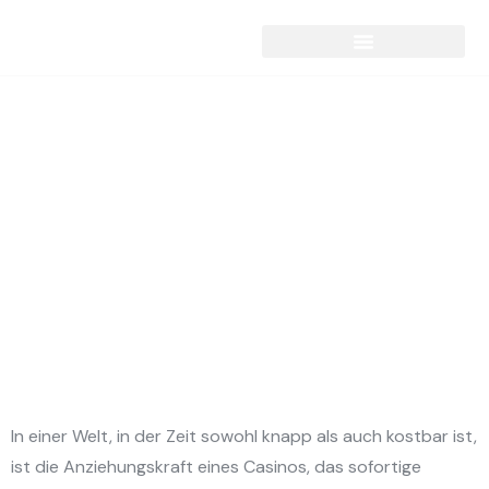
CASINO:
SCHNELLE
GEWINNE UND
KURZE SESSIONS
FÜR DEN
MODERNEN
SPIELER
In einer Welt, in der Zeit sowohl knapp als auch kostbar ist,
ist die Anziehungskraft eines Casinos, das sofortige