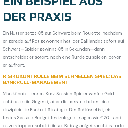
EIN BEISPIEL AUS
DER PRAXIS
Ein Nutzer setzt €5 auf Schwarz beim Roulette, nachdem
er gerade auf Rot gewonnen hat; der Ball landet sofort auf
Schwarz—Spieler gewinnt €5 in Sekunden—dann
entscheidet er sofort, noch eine Runde zu spielen, bevor
er aufhört.
RISIKOKONTROLLE BEIM SCHNELLEN SPIEL: DAS
BANKROLL-MANAGEMENT
Man könnte denken, Kurz‑Session‑Spieler werfen Geld
achtlos in die Gegend, aber die meisten haben eine
disziplinierte Bankroll‑Strategie. Der Schlüssel ist, ein
festes Session‑Budget festzulegen—sagen wir €20—and
es zu stoppen, sobald dieser Betrag aufgebraucht ist oder