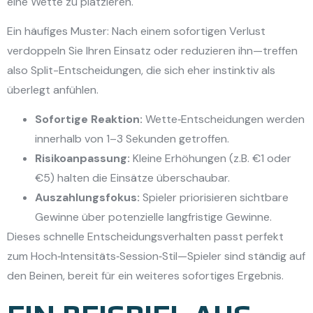
eine Wette zu platzieren.
Ein häufiges Muster: Nach einem sofortigen Verlust
verdoppeln Sie Ihren Einsatz oder reduzieren ihn—treffen
also Split-Entscheidungen, die sich eher instinktiv als
überlegt anfühlen.
Sofortige Reaktion:
Wette‑Entscheidungen werden
innerhalb von 1–3 Sekunden getroffen.
Risikoanpassung:
Kleine Erhöhungen (z.B. €1 oder
€5) halten die Einsätze überschaubar.
Auszahlungsfokus:
Spieler priorisieren sichtbare
Gewinne über potenzielle langfristige Gewinne.
Dieses schnelle Entscheidungsverhalten passt perfekt
zum Hoch‑Intensitäts‑Session‑Stil—Spieler sind ständig auf
den Beinen, bereit für ein weiteres sofortiges Ergebnis.