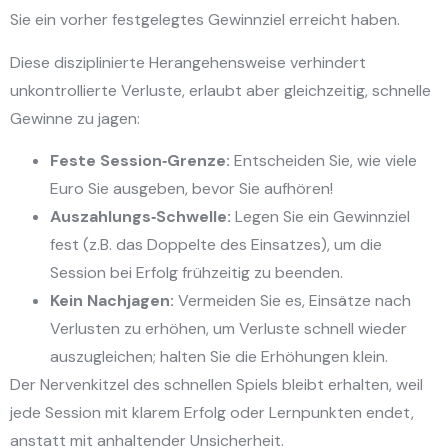
Sie ein vorher festgelegtes Gewinnziel erreicht haben.
Diese disziplinierte Herangehensweise verhindert
unkontrollierte Verluste, erlaubt aber gleichzeitig, schnelle
Gewinne zu jagen:
Feste Session‑Grenze:
Entscheiden Sie, wie viele
Euro Sie ausgeben, bevor Sie aufhören!
Auszahlungs‑Schwelle:
Legen Sie ein Gewinnziel
fest (z.B. das Doppelte des Einsatzes), um die
Session bei Erfolg frühzeitig zu beenden.
Kein Nachjagen:
Vermeiden Sie es, Einsätze nach
Verlusten zu erhöhen, um Verluste schnell wieder
auszugleichen; halten Sie die Erhöhungen klein.
Der Nervenkitzel des schnellen Spiels bleibt erhalten, weil
jede Session mit klarem Erfolg oder Lernpunkten endet,
anstatt mit anhaltender Unsicherheit.