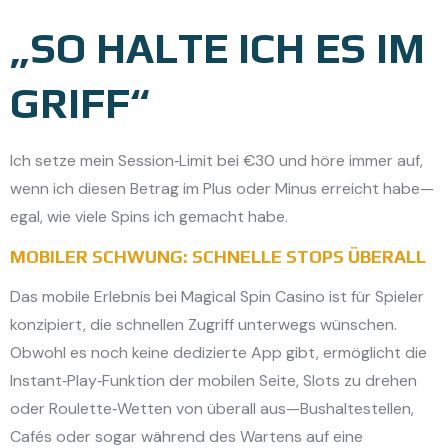
„SO HALTE ICH ES IM
GRIFF“
Ich setze mein Session‑Limit bei €30 und höre immer auf,
wenn ich diesen Betrag im Plus oder Minus erreicht habe—
egal, wie viele Spins ich gemacht habe.
MOBILER SCHWUNG: SCHNELLE STOPS ÜBERALL
Das mobile Erlebnis bei Magical Spin Casino ist für Spieler
konzipiert, die schnellen Zugriff unterwegs wünschen.
Obwohl es noch keine dedizierte App gibt, ermöglicht die
Instant‑Play‑Funktion der mobilen Seite, Slots zu drehen
oder Roulette‑Wetten von überall aus—Bushaltestellen,
Cafés oder sogar während des Wartens auf eine