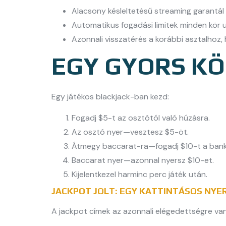
Alacsony késleltetésű streaming garantál
Automatikus fogadási limitek minden kör u
Azonnali visszatérés a korábbi asztalhoz, 
EGY GYORS KÖ
Egy játékos blackjack-ban kezd:
Fogadj $5-t az osztótól való húzásra.
Az osztó nyer—vesztesz $5-öt.
Átmegy baccarat-ra—fogadj $10-t a bank
Baccarat nyer—azonnal nyersz $10-et.
Kijelentkezel harminc perc játék után.
JACKPOT JOLT: EGY KATTINTÁSOS NY
A jackpot címek az azonnali elégedettségre va