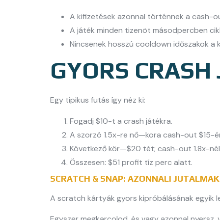
A kifizetések azonnal történnek a cash-ou
A játék minden tizenöt másodpercben cik
Nincsenek hosszú cooldown időszakok a k
GYORS CRASH 
Egy tipikus futás így néz ki:
Fogadj $10-t a crash játékra.
A szorzó 1.5x-re nő—kora cash-out $15-ér
Következő kör—$20 tét; cash-out 1.8x-nél
Összesen: $51 profit tíz perc alatt.
SCRATCH & SNAP: AZONNALI JUTALMAK
A scratch kártyák gyors kipróbálásának egyik 
Egyszer megkarcolod, és vagy azonnal nyersz, v