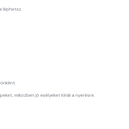
a léphetsz.
rönként.
ket, miközben jó esélyeket kínál a nyerésre.