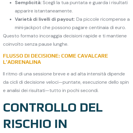
Semplicità:
Scegli la tua puntata e guarda i risultati
apparire istantaneamente.
Varietà di livelli di payout:
Da piccole ricompense a
mini‑jackpot che possono pagare centinaia di euro.
Questo formato incoraggia decisioni rapide e ti mantiene
coinvolto senza pause lunghe.
FLUSSO DI DECISIONE: COME CAVALCARE
L’ADRENALINA
Il ritmo di una sessione breve e ad alta intensità dipende
da cicli di decisione veloci—puntate, esecuzione dello spin
e analisi dei risultati—tutto in pochi secondi.
CONTROLLO DEL
RISCHIO IN