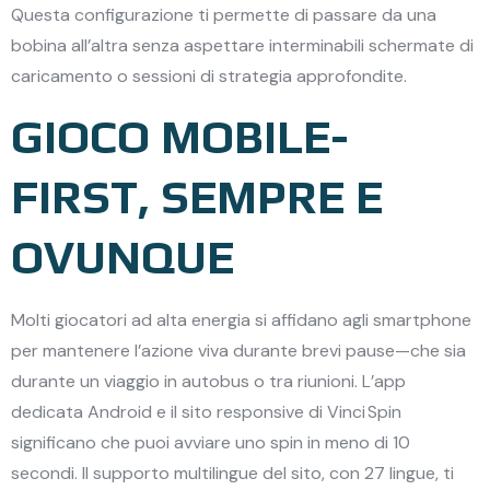
Questa configurazione ti permette di passare da una
bobina all’altra senza aspettare interminabili schermate di
caricamento o sessioni di strategia approfondite.
GIOCO MOBILE-
FIRST, SEMPRE E
OVUNQUE
Molti giocatori ad alta energia si affidano agli smartphone
per mantenere l’azione viva durante brevi pause—che sia
durante un viaggio in autobus o tra riunioni. L’app
dedicata Android e il sito responsive di Vinci Spin
significano che puoi avviare uno spin in meno di 10
secondi. Il supporto multilingue del sito, con 27 lingue, ti