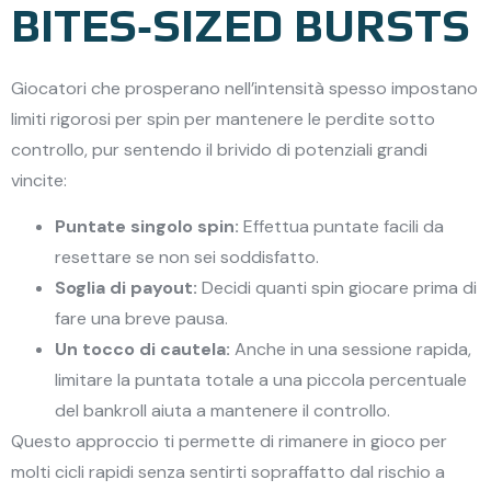
BITES‑SIZED BURSTS
Giocatori che prosperano nell’intensità spesso impostano
limiti rigorosi per spin per mantenere le perdite sotto
controllo, pur sentendo il brivido di potenziali grandi
vincite:
Puntate singolo spin:
Effettua puntate facili da
resettare se non sei soddisfatto.
Soglia di payout:
Decidi quanti spin giocare prima di
fare una breve pausa.
Un tocco di cautela:
Anche in una sessione rapida,
limitare la puntata totale a una piccola percentuale
del bankroll aiuta a mantenere il controllo.
Questo approccio ti permette di rimanere in gioco per
molti cicli rapidi senza sentirti sopraffatto dal rischio a