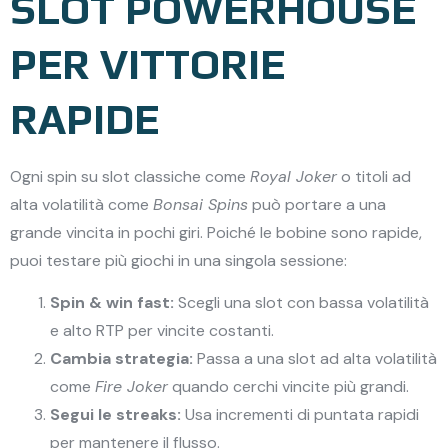
SLOT POWERHOUSE
PER VITTORIE
RAPIDE
Ogni spin su slot classiche come
Royal Joker
o titoli ad
alta volatilità come
Bonsai Spins
può portare a una
grande vincita in pochi giri. Poiché le bobine sono rapide,
puoi testare più giochi in una singola sessione:
Spin & win fast:
Scegli una slot con bassa volatilità
e alto RTP per vincite costanti.
Cambia strategia:
Passa a una slot ad alta volatilità
come
Fire Joker
quando cerchi vincite più grandi.
Segui le streaks:
Usa incrementi di puntata rapidi
per mantenere il flusso.