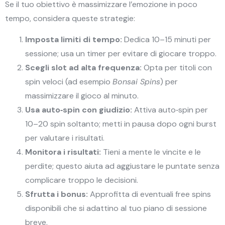
Se il tuo obiettivo è massimizzare l’emozione in poco
tempo, considera queste strategie:
Imposta limiti di tempo:
Dedica 10–15 minuti per
sessione; usa un timer per evitare di giocare troppo.
Scegli slot ad alta frequenza:
Opta per titoli con
spin veloci (ad esempio
Bonsai Spins
) per
massimizzare il gioco al minuto.
Usa auto‑spin con giudizio:
Attiva auto‑spin per
10–20 spin soltanto; metti in pausa dopo ogni burst
per valutare i risultati.
Monitora i risultati:
Tieni a mente le vincite e le
perdite; questo aiuta ad aggiustare le puntate senza
complicare troppo le decisioni.
Sfrutta i bonus:
Approfitta di eventuali free spins
disponibili che si adattino al tuo piano di sessione
breve.