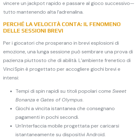
vincere un jackpot rapido e passare al gioco successivo—
tutto mantenendo alta l’adrenalina.
PERCHÉ LA VELOCITÀ CONTA: IL FENOMENO
DELLE SESSIONI BREVI
Per i giocatori che prosperano in brevi esplosioni di
emozione, una lunga sessione può sembrare una prova di
pazienza piuttosto che di abilità. L’ambiente frenetico di
Vinci Spin è progettato per accogliere giochi brevi e
intensi:
Tempi di spin rapidi su titoli popolari come
Sweet
Bonanza
e
Gates of Olympus
.
Giochi a vincita istantanea che consegnano
pagamenti in pochi secondi.
Un’interfaccia mobile progettata per caricarsi
istantaneamente su dispositivi Android.