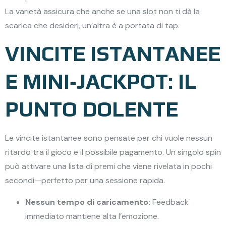
La varietà assicura che anche se una slot non ti dà la
scarica che desideri, un’altra è a portata di tap.
VINCITE ISTANTANEE
E MINI‑JACKPOT: IL
PUNTO DOLENTE
Le vincite istantanee sono pensate per chi vuole nessun
ritardo tra il gioco e il possibile pagamento. Un singolo spin
può attivare una lista di premi che viene rivelata in pochi
secondi—perfetto per una sessione rapida.
Nessun tempo di caricamento:
Feedback
immediato mantiene alta l’emozione.