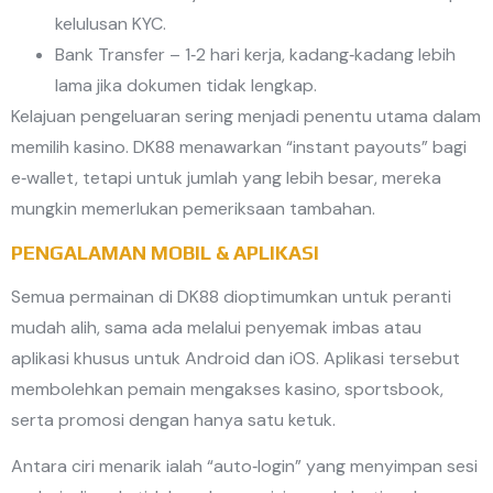
kelulusan KYC.
Bank Transfer – 1‑2 hari kerja, kadang‑kadang lebih
lama jika dokumen tidak lengkap.
Kelajuan pengeluaran sering menjadi penentu utama dalam
memilih kasino. DK88 menawarkan “instant payouts” bagi
e‑wallet, tetapi untuk jumlah yang lebih besar, mereka
mungkin memerlukan pemeriksaan tambahan.
PENGALAMAN MOBIL & APLIKASI
Semua permainan di DK88 dioptimumkan untuk peranti
mudah alih, sama ada melalui penyemak imbas atau
aplikasi khusus untuk Android dan iOS. Aplikasi tersebut
membolehkan pemain mengakses kasino, sportsbook,
serta promosi dengan hanya satu ketuk.
Antara ciri menarik ialah “auto‑login” yang menyimpan sesi