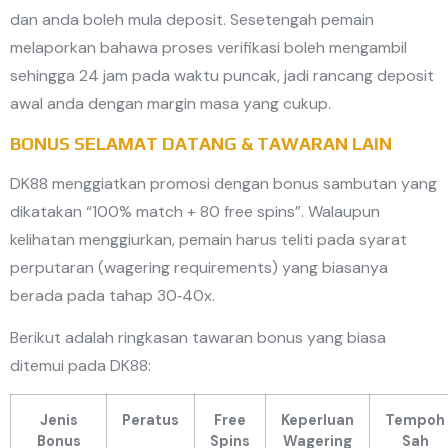
dan anda boleh mula deposit. Sesetengah pemain
melaporkan bahawa proses verifikasi boleh mengambil
sehingga 24 jam pada waktu puncak, jadi rancang deposit
awal anda dengan margin masa yang cukup.
BONUS SELAMAT DATANG & TAWARAN LAIN
DK88 menggiatkan promosi dengan bonus sambutan yang
dikatakan “100% match + 80 free spins”. Walaupun
kelihatan menggiurkan, pemain harus teliti pada syarat
perputaran (wagering requirements) yang biasanya
berada pada tahap 30‑40x.
Berikut adalah ringkasan tawaran bonus yang biasa
ditemui pada DK88:
Jenis
Peratus
Free
Keperluan
Tempoh
Bonus
Spins
Wagering
Sah