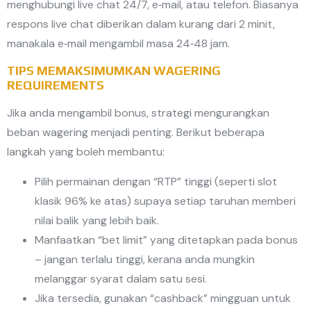
menghubungi live chat 24/7, e‑mail, atau telefon. Biasanya
respons live chat diberikan dalam kurang dari 2 minit,
manakala e‑mail mengambil masa 24‑48 jam.
TIPS MEMAKSIMUMKAN WAGERING
REQUIREMENTS
Jika anda mengambil bonus, strategi mengurangkan
beban wagering menjadi penting. Berikut beberapa
langkah yang boleh membantu:
Pilih permainan dengan “RTP” tinggi (seperti slot
klasik 96% ke atas) supaya setiap taruhan memberi
nilai balik yang lebih baik.
Manfaatkan “bet limit” yang ditetapkan pada bonus
– jangan terlalu tinggi, kerana anda mungkin
melanggar syarat dalam satu sesi.
Jika tersedia, gunakan “cashback” mingguan untuk