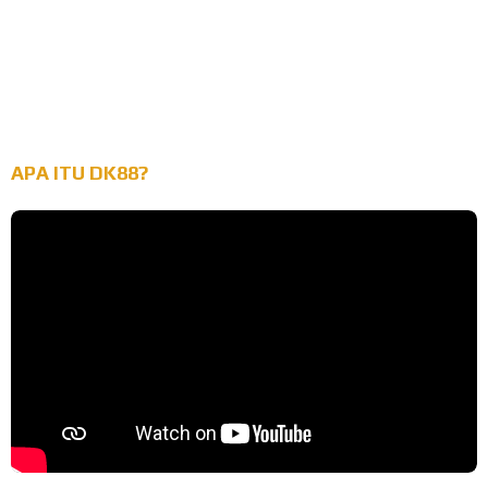
TIPS BERMAIN
SELAMAT
APA ITU DK88?