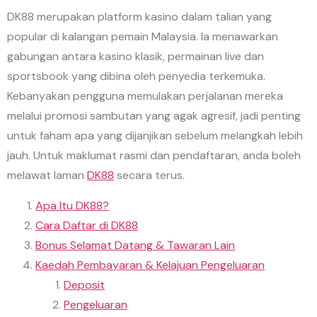
DK88 merupakan platform kasino dalam talian yang
popular di kalangan pemain Malaysia. Ia menawarkan
gabungan antara kasino klasik, permainan live dan
sportsbook yang dibina oleh penyedia terkemuka.
Kebanyakan pengguna memulakan perjalanan mereka
melalui promosi sambutan yang agak agresif, jadi penting
untuk faham apa yang dijanjikan sebelum melangkah lebih
jauh. Untuk maklumat rasmi dan pendaftaran, anda boleh
melawat laman
DK88
secara terus.
Apa Itu DK88?
Cara Daftar di DK88
Bonus Selamat Datang & Tawaran Lain
Kaedah Pembayaran & Kelajuan Pengeluaran
Deposit
Pengeluaran