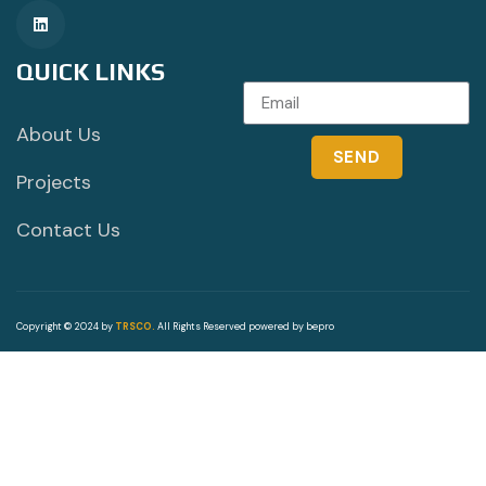
QUICK LINKS
About Us
SEND
Projects
Contact Us
Copyright © 2024 by
TRSCO.
All Rights Reserved powered by bepro