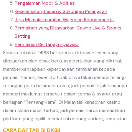
Pengalaman Mobil & Aplikasi
Keselamatan, Lesen & Sokongan Pelanggan
Tips Memaksimumkan Wagering Requirements
Permainan yang Ditawarkan: Casino Live & Sports
Betting
Permainan Bertanggungjawab
Secara teknikal, DK88 beroperasi di bawah lesen yang
dikeluarkan oleh pihak berkuasa perjudian yang diiktiraf,
memberikan lapisan kepercayaan tambahan kepada
pemain. Namun, lesen itu tidak dinyatakan secara terang-
terangan pada halaman utama, jadi pemain bijak biasanya
mencari maklumat tersebut dalam terma & syarat atau
bahagian “Tentang Kami”. Di Malaysia, kehadiran kasino
dalam talian masih terhad, jadi pemain harus memastikan
platform yang dipilih mematuhi undang‑undang tempatan.
CARA DAFTAR DI DK88